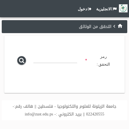
الانجليزية
دخول
التحقق من الوثائق
رمز
*
التحقق :
جامعة الزيتونة للعلوم والتكنولوجيا - فلسطين || هاتف رقم:-
022420555 || بريد الكتروني :-
info@zust.edu.ps