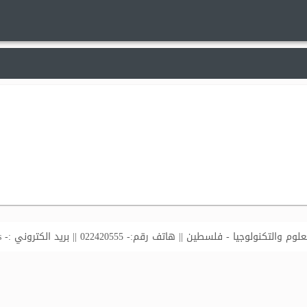
لتكنولوجيا - فلسطين || هاتف رقم:- 022420555 || بريد الكتروني :-
s