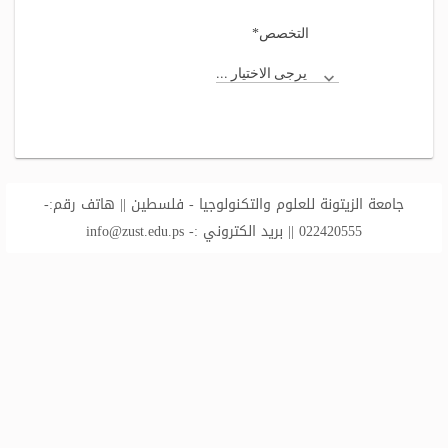
*
التخصص
يرجى الاختيار ...
جامعة الزيتونة للعلوم والتكنولوجيا - فلسطين || هاتف رقم:-
022420555 || بريد الكتروني :-
info@zust.edu.ps