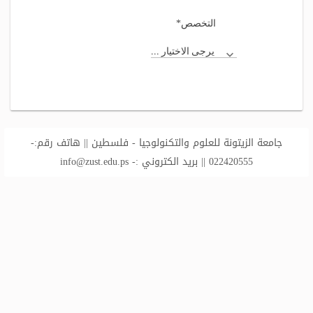
*
التخصص
يرجى الاختيار ...
جامعة الزيتونة للعلوم والتكنولوجيا - فلسطين || هاتف رقم:-
022420555 || بريد الكتروني :-
info@zust.edu.ps