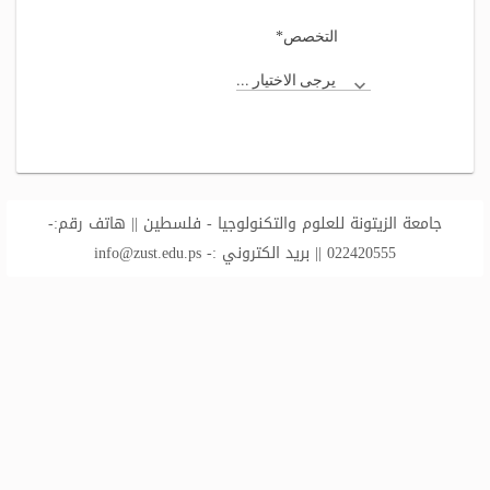
*
التخصص
يرجى الاختيار ...
جامعة الزيتونة للعلوم والتكنولوجيا - فلسطين || هاتف رقم:-
022420555 || بريد الكتروني :-
info@zust.edu.ps