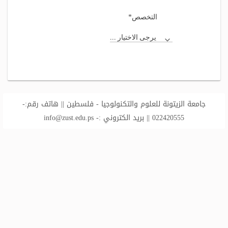
*
التخصص
يرجى الاختيار ...
جامعة الزيتونة للعلوم والتكنولوجيا - فلسطين || هاتف رقم:-
022420555 || بريد الكتروني :-
info@zust.edu.ps