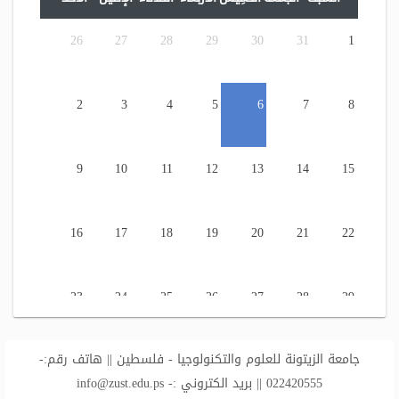
26
27
28
29
30
31
1
2
3
4
5
6
7
8
9
10
11
12
13
14
15
16
17
18
19
20
21
22
23
24
25
26
27
28
29
جامعة الزيتونة للعلوم والتكنولوجيا - فلسطين || هاتف رقم:-
30
31
1
2
3
4
5
022420555 || بريد الكتروني :-
info@zust.edu.ps